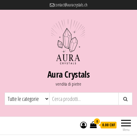
contact@auracrystals.ch
Aura Crystals
vendita di pietre
0
0.00 CHF
Menu