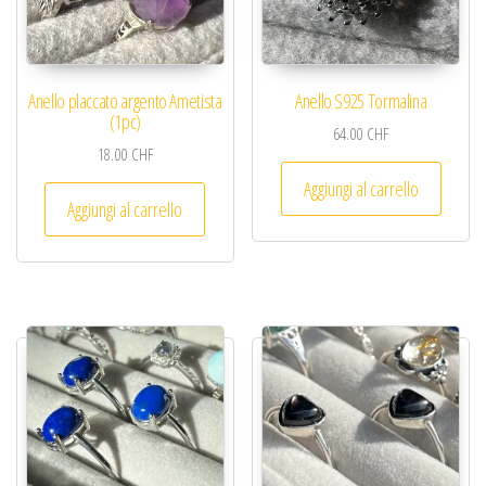
Anello placcato argento Ametista
Anello S925 Tormalina
(1pc)
64.00
CHF
18.00
CHF
Aggiungi al carrello
Aggiungi al carrello