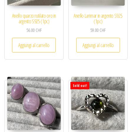
Anello quarzo rutilato oro in
Anello Larimar in argento S925
argento S925 (1pc)
(1pc)
56.00
CHF
59.00
CHF
Aggiungi al carrello
Aggiungi al carrello
Sold out!