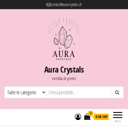
contact@auracrystals.ch
Aura Crystals
vendita di pietre
0
0.00 CHF
Menu