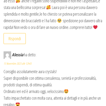
ad esso
anche i regalini sono stupendiiiiiiii e non me l aspettavo,é
stata una bellissima sorpresa!
Laura poi è una persona davvero
splendida e molto gentile,le ho chiesto se poteva personalizzare la
dimensione dei braccialetti e l ha fatto
spedizione poi davvero ultra
rapida! Non vedo o ora di fare un nuovo ordine..comprerei tutto!
Rispondi
Alessia
ha detto:
15 Novembre 2023 alle 12h43
Consiglio assolutamente aura crystals!
Super disponibile con ottima consulenza, serietà e professionalità,
prodotti stupendi, di ottima qualità.
Ordinato ieri ed è arrivato oggi, velocissimo
Tutto impacchettato con molta cura, attenta ai dettagli e in più anche un
regalino