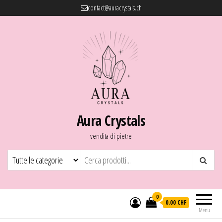
contact@auracrystals.ch
Aura Crystals
vendita di pietre
0
0.00 CHF
Menu