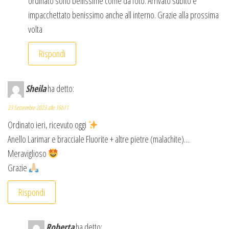
ordinato sono bellissime come da foto. Arrivato subito e
impacchettato benissimo anche all interno. Grazie alla prossima
volta
Rispondi
Sheila
ha detto:
23 Settembre 2023 alle 16h11
Ordinato ieri, ricevuto oggi
Anello Larimar e bracciale Fluorite + altre pietre (malachite)…
Meraviglioso
Grazie
Rispondi
Roberta
ha detto: