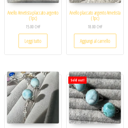
Anello Ametista placcato argento
Anello placcato argento Ametista
(1pc)
(1pc)
15.00
CHF
18.00
CHF
Leggi tutto
Aggiungi al carrello
Sold out!