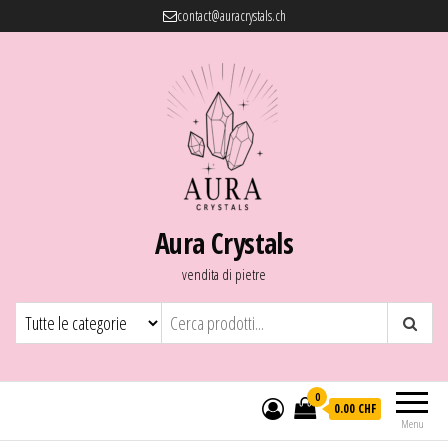
contact@auracrystals.ch
Aura Crystals
vendita di pietre
0
0.00 CHF
Menu