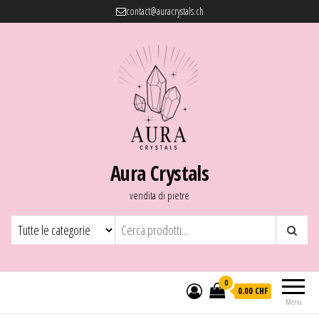
contact@auracrystals.ch
Aura Crystals
vendita di pietre
0
0.00 CHF
Menu