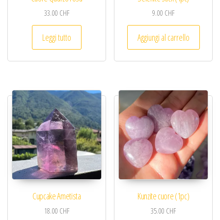
33.00
CHF
9.00
CHF
Leggi tutto
Aggiungi al carrello
Cupcake Ametista
Kunzite cuore (1pc)
18.00
CHF
35.00
CHF