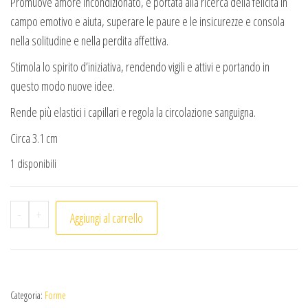
Promuove amore incondizionato, è portata alla ricerca della felicità in
campo emotivo e aiuta, superare le paure e le insicurezze e consola
nella solitudine e nella perdita affettiva.
Stimola lo spirito d’iniziativa, rendendo vigili e attivi e portando in
questo modo nuove idee.
Rende più elastici i capillari e regola la circolazione sanguigna.
Circa 3.1 cm
1 disponibili
Luna Rodocrosite quantità
-
+
Aggiungi al carrello
Categoria:
Forme