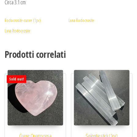
Circa 3.1 cm
Rodocrosite cuore (1pc)
Luna Rodocrosite
Luna Rodocrosite
Prodotti correlati
Sold out!
Cuore Quarzo rosa
Selenite stick (1pc)