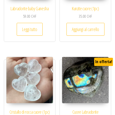
Labradorite baby Ganesha
Kunzite cuore (1pc)
59.00
CHF
35.00
CHF
Leggi tutto
Aggiungi al carrello
In offerta!
Cristallo di rocca cuore (1pc)
Cuore Labradorite