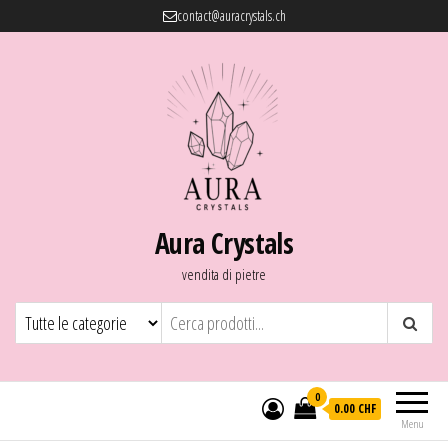
contact@auracrystals.ch
Aura Crystals
vendita di pietre
0
0.00 CHF
Menu