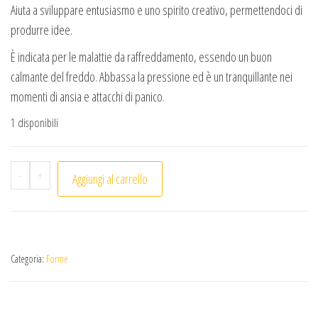
Aiuta a sviluppare entusiasmo e uno spirito creativo, permettendoci di
produrre idee.
È indicata per le malattie da raffreddamento, essendo un buon
calmante del freddo. Abbassa la pressione ed è un tranquillante nei
momenti di ansia e attacchi di panico.
1 disponibili
Cuore Labradorite quantità
-
+
Aggiungi al carrello
Categoria:
Forme