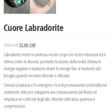
Cuore Labradorite
Il prezzo originale era: 39.00 CHF.
Il prezzo attuale è: 32.00 CHF.
39.00
CHF
32.00
CHF
Labradorite mette in evidenza i nostri scopi e le nostre intenzioni ed è
ottima contro le illusioni, permette la visione della realtà. Elimina le
energie negative e mantiene intatte le energie fino al momento del
bisogno quando verranno liberate e utilizzate.
Stimola la fantasia e fa emergere i ricordi promuovendo profondità nei
sentimenti. Utile per sviluppare una comunicazione più fluida ed
empatica nei confronti degli altri. Infonde tolleranza, pazienza e
comprensione.