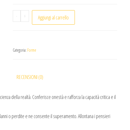
Cupcake Ametista quantità
-
+
Aggiungi al carrello
Categoria:
Forme
RECENSIONI (0)
ienza della realtà. Conferisce onestà e rafforza la capacità critica e il
a danni o perdite e ne consente il superamento. Allontana i pensieri