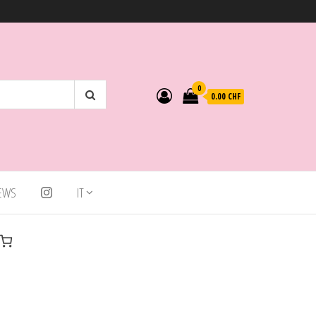
0
0.00 CHF
IEWS
IT