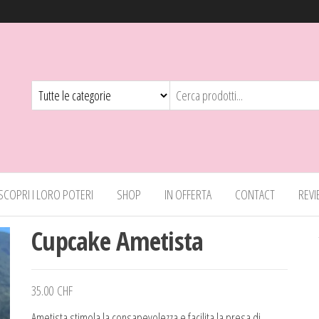
 SCOPRI I LORO POTERI
SHOP
IN OFFERTA
CONTACT
REV
Cupcake Ametista
35.00
CHF
Ametista stimola la consapevolezza e facilita la presa di