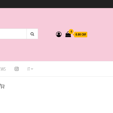
0
0.00 CHF
IEWS
IT