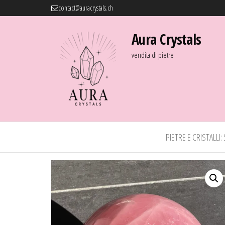
contact@auracrystals.ch
Aura Crystals
vendita di pietre
PIETRE E CRISTALLI: