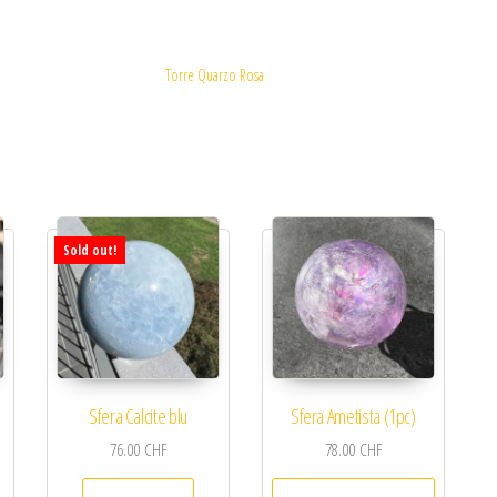
Torre Quarzo Rosa
Sold out!
Sfera Calcite blu
Sfera Ametista (1pc)
76.00
CHF
78.00
CHF