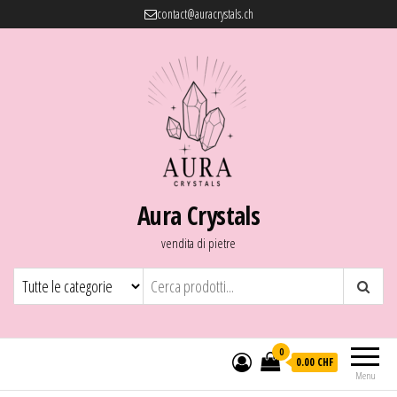
contact@auracrystals.ch
Aura Crystals
vendita di pietre
0
0.00 CHF
Menu