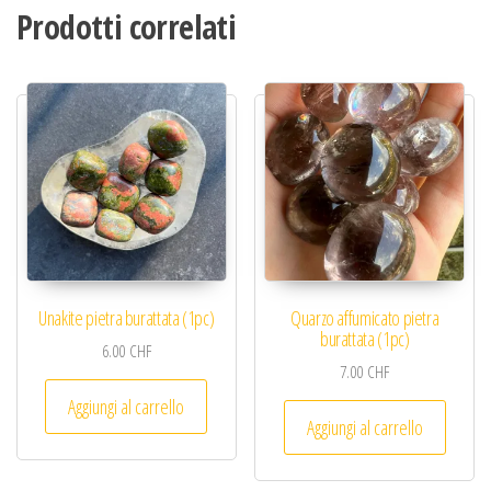
Prodotti correlati
Unakite pietra burattata (1pc)
Quarzo affumicato pietra
burattata (1pc)
6.00
CHF
7.00
CHF
Aggiungi al carrello
Aggiungi al carrello