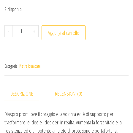
9 disponibili
Diaspro rosso pietra burattata (1pc) quantità
-
+
Aggiungi al carrello
Categoria:
Pietre burattate
DESCRIZIONE
RECENSIONI (0)
Diaspro promuove il coraggio e la volontà ed è di supporto per
trasformare le idee e i desideri in realtà. Aumenta la forza vitale e la
resistenza ed è un potente amuleto di protezione e portafortuna,