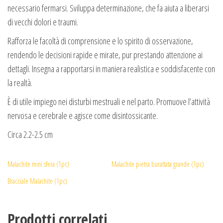
necessario fermarsi. Sviluppa determinazione, che fa aiuta a liberarsi
di vecchi dolori e traumi.
Rafforza le facoltà di comprensione e lo spirito di osservazione,
rendendo le decisioni rapide e mirate, pur prestando attenzione ai
dettagli. Insegna a rapportarsi in maniera realistica e soddisfacente con
la realtà.
È di utile impiego nei disturbi mestruali e nel parto. Promuove l’attività
nervosa e cerebrale e agisce come disintossicante.
Circa 2.2-2.5 cm
Malachite mini sfera (1pc)
Malachite pietra burattata grande (1pc)
Bracciale Malachite (1pc)
Prodotti correlati