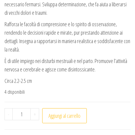
necessario fermarsi. Sviluppa determinazione, che fa aiuta a liberarsi
di vecchi dolori e traumi.
Rafforza le facoltà di comprensione e lo spirito di osservazione,
rendendo le decisioni rapide e mirate, pur prestando attenzione ai
dettagli. Insegna a rapportarsi in maniera realistica e soddisfacente con
la realtà.
È di utile impiego nei disturbi mestruali e nel parto. Promuove l’attività
nervosa e cerebrale e agisce come disintossicante.
Circa 2.2-2.5 cm
4 disponibili
Esagono Malachite (1pc) quantità
-
+
Aggiungi al carrello