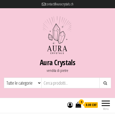
contact@auracrystals.ch
Aura Crystals
vendita di pietre
0
0.00 CHF
Menu