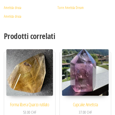
Ametista drusa
Torre Ametista Dream
Ametista drusa
Prodotti correlati
Forma libera Quarzo rutilato
Cupcake Ametista
53.00
CHF
37.00
CHF