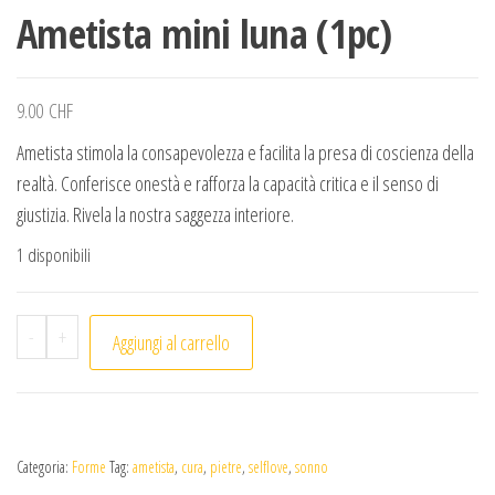
Ametista mini luna (1pc)
9.00
CHF
Ametista stimola la consapevolezza e facilita la presa di coscienza della
realtà. Conferisce onestà e rafforza la capacità critica e il senso di
giustizia. Rivela la nostra saggezza interiore.
1 disponibili
Ametista mini luna (1pc) quantità
-
+
Aggiungi al carrello
Categoria:
Forme
Tag:
ametista
,
cura
,
pietre
,
selflove
,
sonno