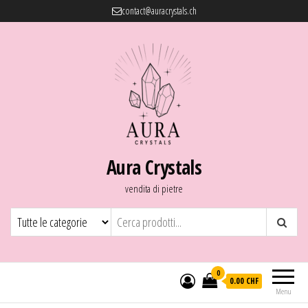
contact@auracrystals.ch
Aura Crystals
vendita di pietre
0
0.00 CHF
Menu