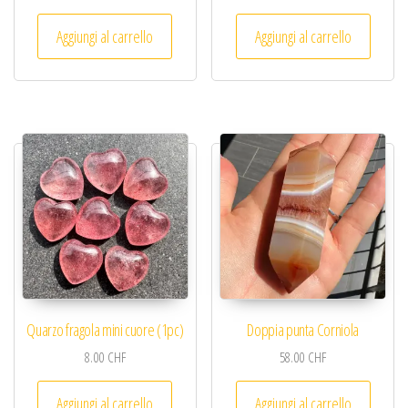
Aggiungi al carrello
Aggiungi al carrello
Quarzo fragola mini cuore (1pc)
Doppia punta Corniola
8.00
CHF
58.00
CHF
Aggiungi al carrello
Aggiungi al carrello