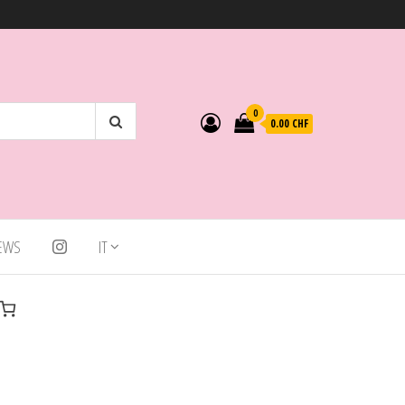
0
0.00 CHF
IEWS
IT