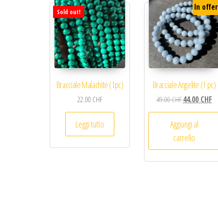
In offer
Sold out!
Bracciale Malachite (1pc)
Bracciale Angelite (1 pc)
Il prezzo orig
Il
22.00
CHF
49.00
CHF
44.00
CHF
Leggi tutto
Aggiungi al
carrello