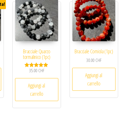
ta!
Bracciale Quarzo
Bracciale Corniola (1pc)
tormalinico (1pc)
inale era: 49.00 CHF.
 prezzo attuale è: 44.00 CHF.
30.00
CHF
35.00
CHF
Valutato
Aggiungi al
5.00
su 5
carrello
Aggiungi al
carrello