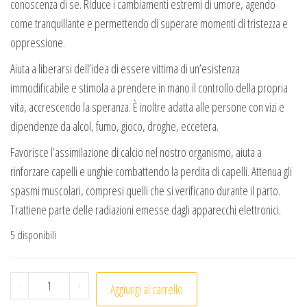
conoscenza di se. Riduce i cambiamenti estremi di umore, agendo
come tranquillante e permettendo di superare momenti di tristezza e
oppressione.
Aiuta a liberarsi dell’idea di essere vittima di un’esistenza
immodificabile e stimola a prendere in mano il controllo della propria
vita, accrescendo la speranza. È inoltre adatta alle persone con vizi e
dipendenze da alcol, fumo, gioco, droghe, eccetera.
Favorisce l’assimilazione di calcio nel nostro organismo, aiuta a
rinforzare capelli e unghie combattendo la perdita di capelli. Attenua gli
spasmi muscolari, compresi quelli che si verificano durante il parto.
Trattiene parte delle radiazioni emesse dagli apparecchi elettronici.
5 disponibili
Collana cuore Amazzonite (1pc) quantità
-
+
Aggiungi al carrello