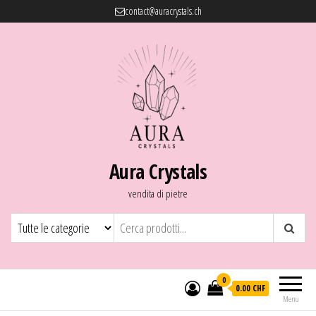
contact@auracrystals.ch
Aura Crystals
vendita di pietre
0
0.00 CHF
Menu