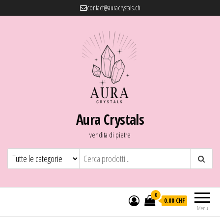
contact@auracrystals.ch
Aura Crystals
vendita di pietre
0
0.00 CHF
Menu