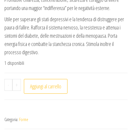
portando una maggior “indifferenza” per le negatività esterne.
Utile per superare gli stati depressivi e la tendenza di distruggere per
paura di fallire. Rafforza il sistema nervoso, la resistenza e attenua i
sintomi del diabete, delle mestruazioni e della menopausa. Porta
energia fisica e combatte la stanchezza cronica. Stimola inoltre il
processo digestivo.
1 disponibili
Doppia punta Citrino (1pc) quantità
-
+
Aggiungi al carrello
Categoria:
Forme