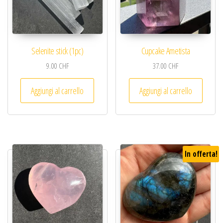
Selenite stick (1pc)
Cupcake Ametista
9.00
CHF
37.00
CHF
Aggiungi al carrello
Aggiungi al carrello
In offerta!