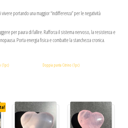
 vivere portando una maggior “indifferenza” per le negatività
uggere per paura di fallire. Rafforza il sistema nervoso, la resistenza e
enopausa. Porta energia fisica e combatte la stanchezza cronica.
o (1pc)
Doppia punta Citrino (1pc)
ta!