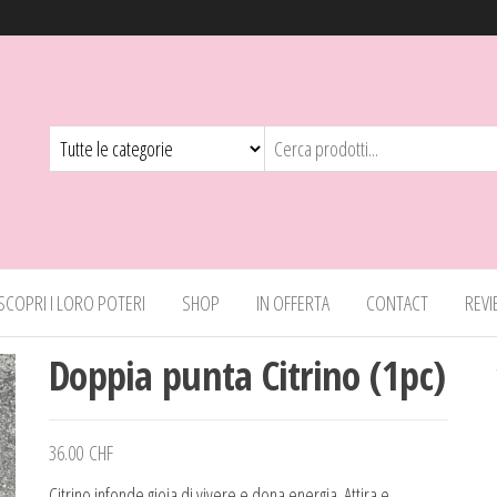
 SCOPRI I LORO POTERI
SHOP
IN OFFERTA
CONTACT
REV
Doppia punta Citrino (1pc)
36.00
CHF
Citrino infonde gioia di vivere e dona energia. Attira e