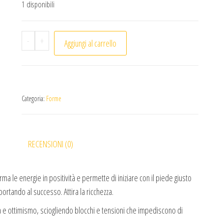
1 disponibili
Doppia punta Citrino (1pc) quantità
-
+
Aggiungi al carrello
Categoria:
Forme
RECENSIONI (0)
orma le energie in positività e permette di iniziare con il piede giusto
rtando al successo. Attira la ricchezza.
ia e ottimismo, sciogliendo blocchi e tensioni che impediscono di