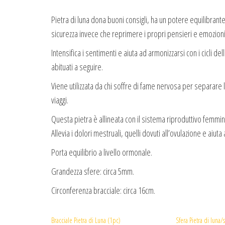
Pietra di luna dona buoni consigli, ha un potere equilibrant
sicurezza invece che reprimere i propri pensieri e emozioni.
Intensifica i sentimenti e aiuta ad armonizzarsi con i cicli de
abituati a seguire.
Viene utilizzata da chi soffre di fame nervosa per separare 
viaggi.
Questa pietra è allineata con il sistema riproduttivo femmi
Allevia i dolori mestruali, quelli dovuti all’ovulazione e aiut
Porta equilibrio a livello ormonale.
Grandezza sfere: circa 5mm.
Circonferenza bracciale: circa 16cm.
Bracciale Pietra di Luna (1pc)
Sfera Pietra di luna/