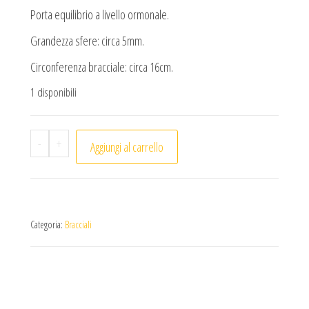
Porta equilibrio a livello ormonale.
Grandezza sfere: circa 5mm.
Circonferenza bracciale: circa 16cm.
1 disponibili
Bracciale Pietra di Luna faccettato (1pc) quantità
-
+
Aggiungi al carrello
Categoria:
Bracciali