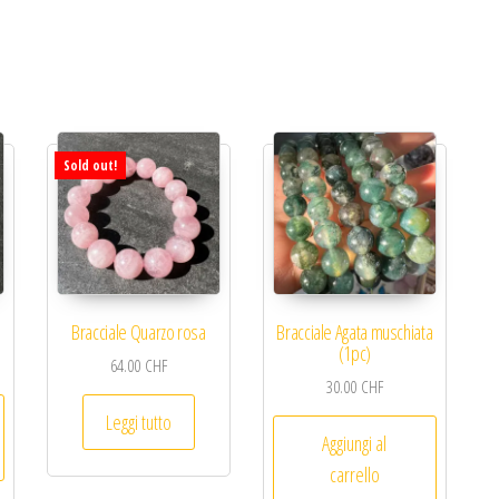
Sold out!
Bracciale Quarzo rosa
Bracciale Agata muschiata
(1pc)
64.00
CHF
30.00
CHF
Leggi tutto
Aggiungi al
carrello