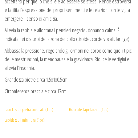
accettarsi per quello che si è e ad essere se stessi. Rende estroversi
e facilita l’espressione dei propri sentimenti e le relazioni con terzi, fa
emergere il senso di amicizia.
Allevia la rabbia e allontana i pensieri negativi, donando calma. È
indicata nei disturbi della zona del collo (tiroide, corde vocali, laringe).
Abbassa la pressione, regolando gli ormoni nel corpo come quelli tipici
delle mestruazioni, la menopausa e la gravidanza. Riduce le vertigini e
allevia l’insonnia.
Grandezza pietre circa 1.5x1x0.5cm.
Circonferenza bracciale circa 17cm.
Lapislazzuli pietra burattata (1pc)
Bracciale Lapislazzuli (1pc)
Lapislazzuli mini luna (1pc)