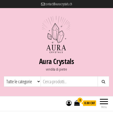
contact@auracrystals.ch
Aura Crystals
vendita di pietre
0
0.00 CHF
Menu