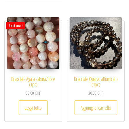
Sold out!
Bracciale Agata sakura/fiore
Bracciale Quarzo affumicato
(1pc)
(1pc)
35.00
CHF
30.00
CHF
Leggi tutto
Aggiungi al carrello