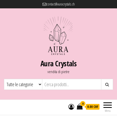
contact@auracrystals.ch
Aura Crystals
vendita di pietre
0
0.00 CHF
Menu