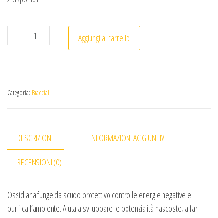
Bracciale Ossidiana nera (1pc) quantità
-
+
Aggiungi al carrello
Categoria:
Bracciali
DESCRIZIONE
INFORMAZIONI AGGIUNTIVE
RECENSIONI (0)
Ossidiana funge da scudo protettivo contro le energie negative e
purifica l’ambiente. Aiuta a sviluppare le potenzialità nascoste, a far