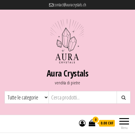
contact@auracrystals.ch
Aura Crystals
vendita di pietre
0
0.00 CHF
Menu