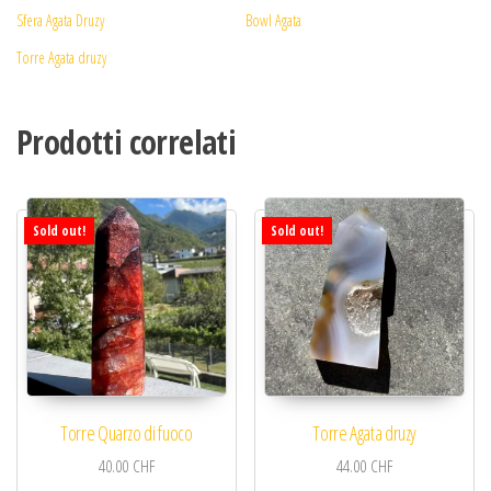
Sfera Agata Druzy
Bowl Agata
Torre Agata druzy
Prodotti correlati
Sold out!
Sold out!
Torre Quarzo di fuoco
Torre Agata druzy
40.00
CHF
44.00
CHF