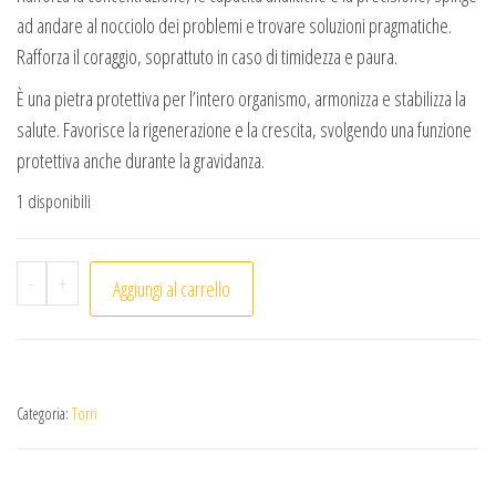
ad andare al nocciolo dei problemi e trovare soluzioni pragmatiche.
Rafforza il coraggio, soprattuto in caso di timidezza e paura.
È una pietra protettiva per l’intero organismo, armonizza e stabilizza la
salute. Favorisce la rigenerazione e la crescita, svolgendo una funzione
protettiva anche durante la gravidanza.
1 disponibili
Torre Agata druzy quantità
-
+
Aggiungi al carrello
Categoria:
Torri