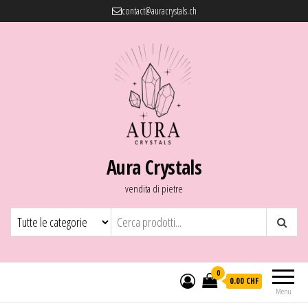
contact@auracrystals.ch
Aura Crystals
vendita di pietre
0
0.00 CHF
Menu