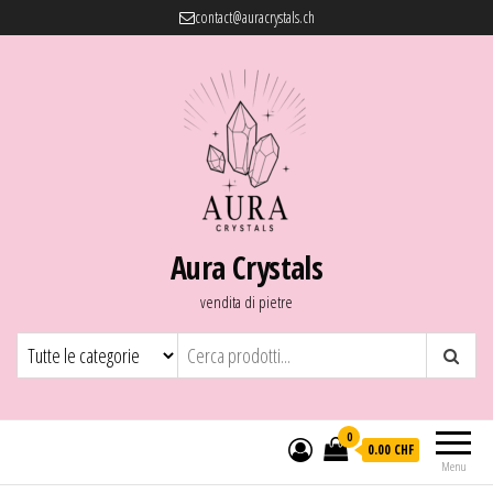
contact@auracrystals.ch
Aura Crystals
vendita di pietre
0
0.00 CHF
Menu