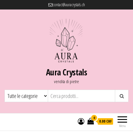
contact@auracrystals.ch
Aura Crystals
vendita di pietre
0
0.00 CHF
Menu