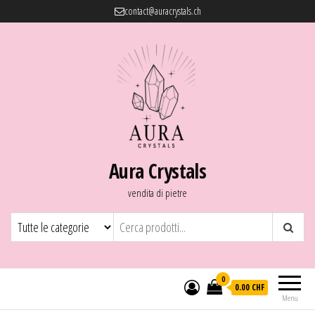
contact@auracrystals.ch
Aura Crystals
vendita di pietre
0
0.00 CHF
Menu