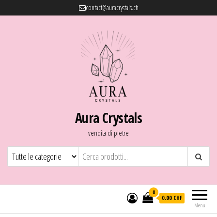
contact@auracrystals.ch
Aura Crystals
vendita di pietre
0
0.00 CHF
Menu